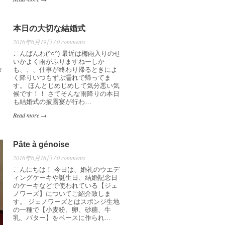
本日の大切な結婚式
2016年6月19日 / 0 comments
出
こんばんわ(^○^) 最近は梅雨入りのせ
いかよく雨がふりますねーしか
タ
も、、、仕事が終わり帰るときによ
く降りいつもずぶ濡れで帰ってま
す。 ほんとじめじめして気分悪い気
候です！！ さてそんな雨降りの本日
も結婚式の披露宴が行わ…
Read more →
Pâte à génoise
2016年6月16日 / 0 comments
こんにちは！ 今日は、婚礼のウエデ
ィングケーキや誕生日、結婚記念日
のケーキなどで使われている【ジェ
ノワーズ】についてご紹介致しま
す。 ジェノワーズとはスポンジ生地
の一種で【小麦粉、卵、砂糖、牛
乳、バター】をベースに作られ…