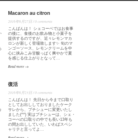
Macaron au citron
2016年6月27日 / 0 comments
こんばんは！ シェコーベではお食事
か
の後に、食後のお飲み物と小菓子を
提供するのですが、近々レモンマカ
ロンが新しく登場致します✨ 旬のマ
あ
ンゴーソース、レモンクリームを中
心に挟みこみ甘酸っぱく爽やかで夏
を感じる仕上がりとなって…
Read more →
復活
2016年6月23日 / 0 comments
出
こんばんは！ 先日から今まで口取り
としてお出ししておりましたケーク
カ
サレから、プチシューに変更いたし
ました(^^) 実はプチシューは、シェ・
コーべの口取りの中でも長い13年も
の間お出ししていた、いわばスペシ
ャリテと言ってよ…
Read more →