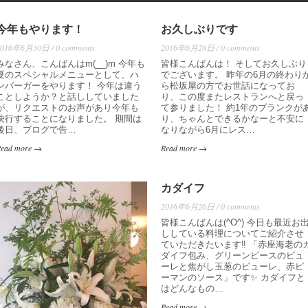
今年もやります！
お久しぶりです
2016年6月30日 / 0 comments
2016年6月28日 / 0 comments
みなさん、こんばんはm(__)m 今年も
皆様こんばんは！ そしてお久しぶり
夏のスペシャルメニューとして、ハ
でございます。 昨年の6月の終わり
ンバーガーをやります！ 今年は違う
ら松坂屋の方でお世話になってお
ことしようか？と話ししていました
り、この度またレストランへと戻っ
が、リクエストのお声があり今年も
て参りました！ 約1年のブランクが
決行することになりました。 期間は
り、ちゃんとできるかなーと不安に
後日、ブログで告…
なりながら6月にレス…
Read more →
Read more →
カダイフ
2016年6月26日 / 0 comments
皆様こんばんは(^O^) 今日も最近お
ししている料理についてご紹介させ
ていただきたいます‼️ 「赤座海老の
ダイフ包み、グリーンピースのピュ
ーレと焦がし玉葱のピューレ、赤ピ
ーマンのソース」です✨ カダイフと
はどんなもの…
Read more →