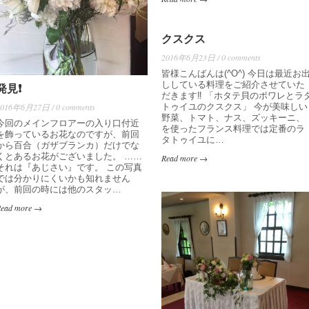
クスクス
2016年6月23日 / 0 comments
皆様こんばんは(^O^) 今日は最近お
ししている料理をご紹介させていた
発見❗️
だきます‼️ 「ホタテ貝のポワレとラ
2016年6月27日 / 0 comments
トゥイユのクスクス」 今が美味しい
野菜、トマト、ナス、ズッキーニ、
今回のメインフロアーの入り口付近
を使ったフランス料理では定番のラ
を飾っているお花なのですが、前回
タトゥイユに…
から百合（ガザブランカ）だけでな
くとあるお花がございました。 ……
Read more →
それは『あじさい』です。 この写真
では分かりにくいかも知れません
が、前回の時には他のスタッ…
Read more →