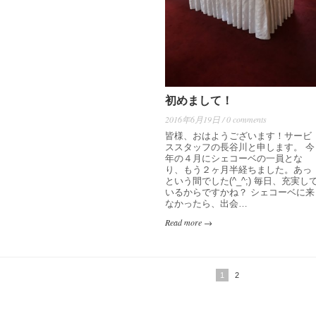
初めまして！
2016年6月19日 / 0 comments
皆様、おはようございます！サービ
ススタッフの長谷川と申します。 今
年の４月にシェコーベの一員とな
り、もう２ヶ月半経ちました。あっ
という間でした(^_^;) 毎日、充実し
いるからですかね？ シェコーベに来
なかったら、出会…
Read more →
1
2