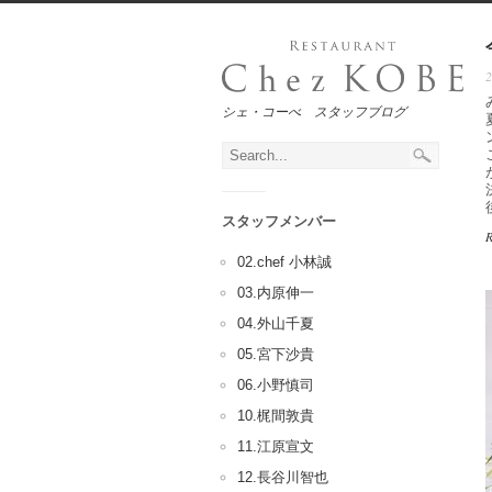
シェ・コーべ スタッフブログ
スタッフメンバー
02.chef 小林誠
03.内原伸一
04.外山千夏
05.宮下沙貴
06.小野慎司
10.梶間敦貴
11.江原宣文
12.長谷川智也