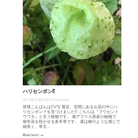
ハリセンボン⁉️
2017年10月10日 / 0 comments
皆様こんばんは(^o^)/ 最近、玄関にあるお花の中にハ
リセンボン？を見つけました!! こちらは『フウセント
ウワタ』と言う植物です。 南アフリカ原産の植物で、
毎年花を咲かせる多年草です。 葉は柳のような感じで
細長く、草丈…
Read more →