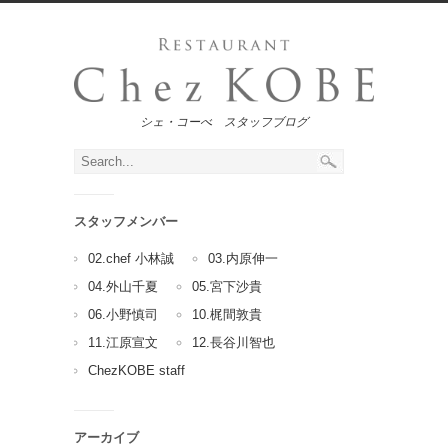
シェ・コーべ スタッフブログ
スタッフメンバー
02.chef 小林誠
03.内原伸一
04.外山千夏
05.宮下沙貴
06.小野慎司
10.梶間敦貴
11.江原宣文
12.長谷川智也
ChezKOBE staff
アーカイブ