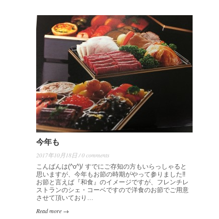
今年も
2017年10月18日 / 0 comments
こんばんは(^o^)/ すでにご存知の方もいらっしゃると
思いますが、今年もお節の時期がやって参りました‼️
お節と言えば『和食』のイメージですが、フレンチレ
ストランのシェ・コーベですので洋食のお節でご用意
させて頂いており…
Read more →