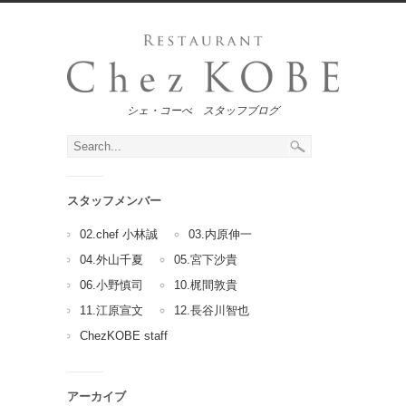
シェ・コーべ スタッフブログ
スタッフメンバー
02.chef 小林誠
03.内原伸一
04.外山千夏
05.宮下沙貴
06.小野慎司
10.梶間敦貴
11.江原宣文
12.長谷川智也
ChezKOBE staff
アーカイブ