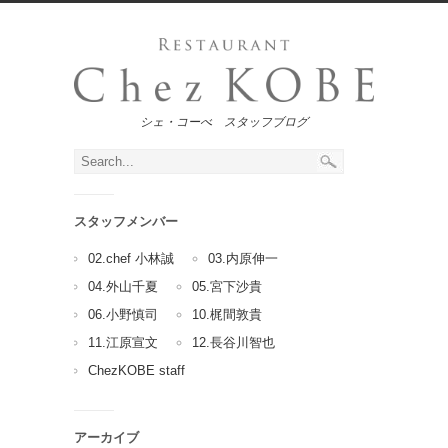
シェ・コーべ スタッフブログ
スタッフメンバー
02.chef 小林誠
03.内原伸一
04.外山千夏
05.宮下沙貴
06.小野慎司
10.梶間敦貴
11.江原宣文
12.長谷川智也
ChezKOBE staff
アーカイブ