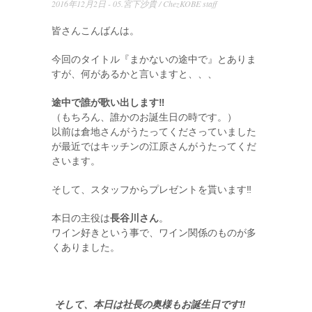
2016年12月2日 -
05.宮下沙貴
/
ChezKOBE staff
皆さんこんばんは。
今回のタイトル『まかないの途中で』とありま
すが、何があるかと言いますと、、、
途中
で誰が歌い出します‼️
（もちろん、誰かのお誕生日の時です。）
以前は倉地さんがうたってくださっていました
が最近ではキッチンの江原さんがうたってくだ
さいます。
そして、スタッフからプレゼントを貰います‼️
本日の主役は
長谷川さん
。
ワイン好きという事で、ワイン関係のものが多
くありました。
そして、本日は社長の奥様もお誕生日です‼️